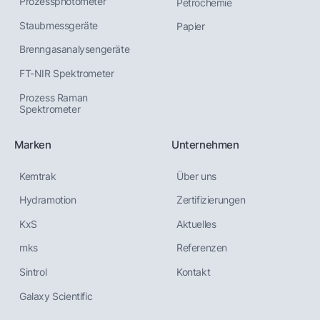
Prozessphotometer
Petrochemie
Staubmessgeräte
Papier
Brenngas­analysen­geräte
FT-NIR Spektrometer
Prozess Raman
Spektrometer
Marken
Unternehmen
Kemtrak
Über uns
Hydramotion
Zertifizierungen
KxS
Aktuelles
mks
Referenzen
Sintrol
Kontakt
Galaxy Scientific