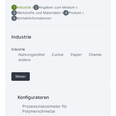
1
Industrie
2
Angaben zum Medium
3
Werkstoffe und Materialien
4
Produkt
5
Kontaktinformationen
Industrie
Industrie
Nahrungsmittel
Zucker
Papier
Chemie
andere
Konfiguratoren
Prozessviskosimeter für
Polymerschmelze